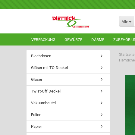
Alle
VERPACKUNG
GEWÜRZE
DÄRME
ZUBEHÖR U
Startseite
Blechdosen
Hemdchen
Gläser mit TO-Deckel
Gläser
Twist-Off Deckel
Vakuumbeutel
Folien
Papier