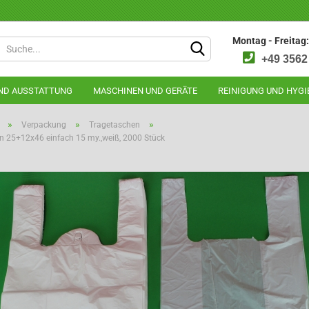
Montag - Freitag:
+49 3562
ND AUSSTATTUNG
MASCHINEN UND GERÄTE
REINIGUNG UND HYGI
»
»
»
Verpackung
Tragetaschen
 25+12x46 einfach 15 my.,weiß, 2000 Stück