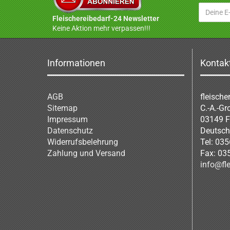
Fleischereibedarf-24 Newsletter
Keine Aktion mehr verpassen!!!
Informationen
Kontak
AGB
fleische
Sitemap
C.-A.-Gr
Impressum
03149 F
Datenschutz
Deutsch
Widerrufsbelehrung
Tel: 035
Zahlung und Versand
Fax: 03
info@fle