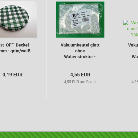
st-OFF-Deckel -
Vakuumbeutel glatt
Vaku
mm - grün/weiß
ohne
Wabenstruktur -
Wa
150mm...
0,19 EUR
4,55 EUR
4,55 EUR pro Beutel
4,3