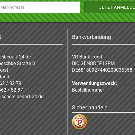
t
Bankverbindung
reibedarf-24.de
VR Bank Forst
oeschke Straße 8
BIC:GENODEF1SPM
orst
DE68180927440200036358
land
62 / 82 79
Verwendungszweck:
562 / 82 87
Bestellnummer
ischereibedarf-24.de
Sicher handeln