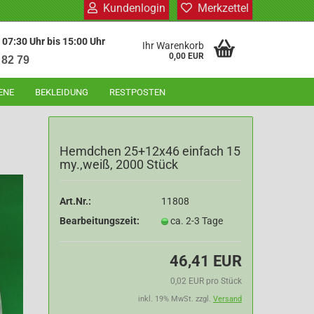
Kundenlogin
Merkzettel
 07:30 Uhr bis 15:00 Uhr
Ihr Warenkorb
0,00 EUR
 82 79
ENE
BEKLEIDUNG
RESTPOSTEN
Hemdchen 25+12x46 einfach 15
my.,weiß, 2000 Stück
Art.Nr.:
11808
Bearbeitungszeit:
ca. 2-3 Tage
46,41 EUR
0,02 EUR pro Stück
inkl. 19% MwSt. zzgl.
Versand