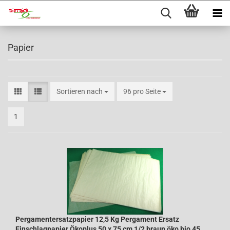
Papier
Sortieren nach
96 pro Seite
1
Pergamentersatzpapier 12,5 Kg Pergament Ersatz
Einschlagpapier Ökoplus 50 x 75 cm 1/2 braun öko bio 45