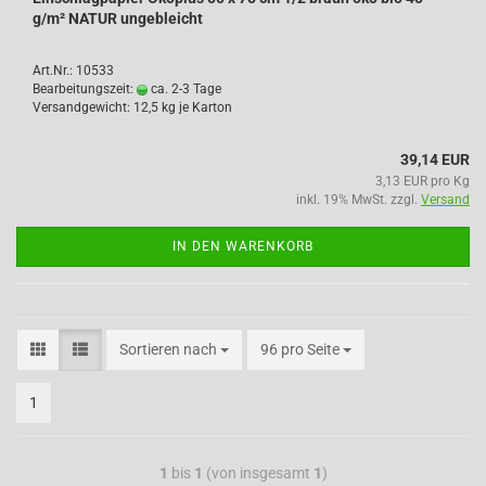
g/m² NATUR ungebleicht
Art.Nr.: 10533
Bearbeitungszeit:
ca. 2-3 Tage
Versandgewicht:
12,5
kg je Karton
39,14 EUR
3,13 EUR pro Kg
inkl. 19% MwSt. zzgl.
Versand
IN DEN WARENKORB
Sortieren nach
96 pro Seite
1
1
bis
1
(von insgesamt
1
)