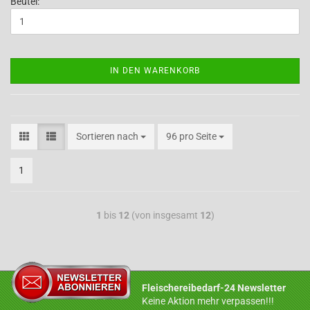
Beutel:
IN DEN WARENKORB
Sortieren nach
96 pro Seite
1
1
bis
12
(von insgesamt
12
)
Fleischereibedarf-24 Newsletter
Keine Aktion mehr verpassen!!!